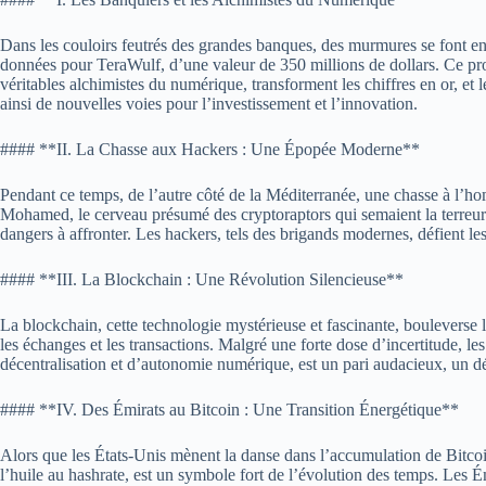
Dans les couloirs feutrés des grandes banques, des murmures se font en
données pour TeraWulf, d’une valeur de 350 millions de dollars. Ce proj
véritables alchimistes du numérique, transforment les chiffres en or, et 
ainsi de nouvelles voies pour l’investissement et l’innovation.
#### **II. La Chasse aux Hackers : Une Épopée Moderne**
Pendant ce temps, de l’autre côté de la Méditerranée, une chasse à l’ho
Mohamed, le cerveau présumé des cryptoraptors qui semaient la terreur
dangers à affronter. Les hackers, tels des brigands modernes, défient le
#### **III. La Blockchain : Une Révolution Silencieuse**
La blockchain, cette technologie mystérieuse et fascinante, bouleverse l
les échanges et les transactions. Malgré une forte dose d’incertitude, les
décentralisation et d’autonomie numérique, est un pari audacieux, un déf
#### **IV. Des Émirats au Bitcoin : Une Transition Énergétique**
Alors que les États-Unis mènent la danse dans l’accumulation de Bitcoin et
l’huile au hashrate, est un symbole fort de l’évolution des temps. Les É