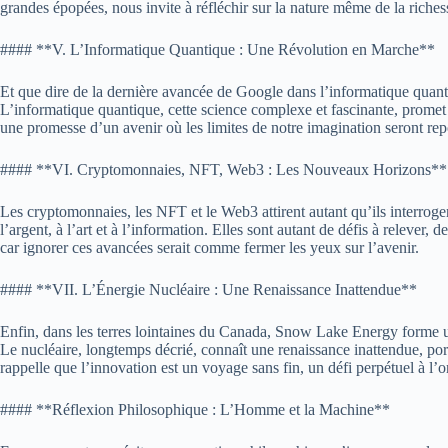
grandes épopées, nous invite à réfléchir sur la nature même de la riches
#### **V. L’Informatique Quantique : Une Révolution en Marche**
Et que dire de la dernière avancée de Google dans l’informatique quanti
L’informatique quantique, cette science complexe et fascinante, promet 
une promesse d’un avenir où les limites de notre imagination seront re
#### **VI. Cryptomonnaies, NFT, Web3 : Les Nouveaux Horizons**
Les cryptomonnaies, les NFT et le Web3 attirent autant qu’ils interrog
l’argent, à l’art et à l’information. Elles sont autant de défis à relever, 
car ignorer ces avancées serait comme fermer les yeux sur l’avenir.
#### **VII. L’Énergie Nucléaire : Une Renaissance Inattendue**
Enfin, dans les terres lointaines du Canada, Snow Lake Energy forme une
Le nucléaire, longtemps décrié, connaît une renaissance inattendue, por
rappelle que l’innovation est un voyage sans fin, un défi perpétuel à l’or
#### **Réflexion Philosophique : L’Homme et la Machine**