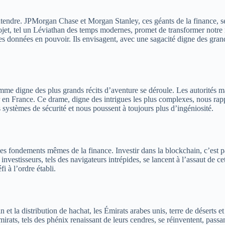
tendre. JPMorgan Chase et Morgan Stanley, ces géants de la finance, se
et, tel un Léviathan des temps modernes, promet de transformer notre ma
les données en pouvoir. Ils envisagent, avec une sagacité digne des grand
mme digne des plus grands récits d’aventure se déroule. Les autorités ma
 en France. Ce drame, digne des intrigues les plus complexes, nous rap
s systèmes de sécurité et nous poussent à toujours plus d’ingéniosité.
es fondements mêmes de la finance. Investir dans la blockchain, c’est par
 investisseurs, tels des navigateurs intrépides, se lancent à l’assaut de 
i à l’ordre établi.
 la distribution de hachat, les Émirats arabes unis, terre de déserts et d
mirats, tels des phénix renaissant de leurs cendres, se réinventent, pass