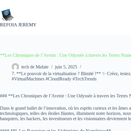
Passer
au
contenu
REFOIA JEREMY
**Les Chroniques de l’Avenir : Une Odyssée à travers les Terres Num
tech de Mafate
juin 5, 2025
7. **Le pouvoir de la virtualisation ? Illimité !** ✨ Créez, teste
#VirtualMachines #CloudReady #TechTrends
### **Les Chroniques de l’Avenir : Une Odyssée à travers les Terres
Dans le grand ballet de l’innovation, où les esprits curieux et les âmes 
technologiques, telles des étoiles filantes, illuminent notre horizon, no
banquiers, les hackers, les investisseurs et les visionnaires deviennent l
#### **I. Les Banquiers et les Alchimistes du Numérique**