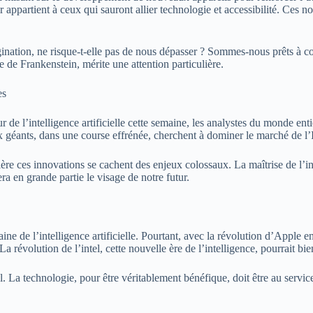
 appartient à ceux qui sauront allier technologie et accessibilité. Ces 
magination, ne risque-t-elle pas de nous dépasser ? Sommes-nous prêts à c
de Frankenstein, mérite une attention particulière.
es
e l’intelligence artificielle cette semaine, les analystes du monde enti
x géants, dans une course effrénée, cherchent à dominer le marché de l’
ère ces innovations se cachent des enjeux colossaux. La maîtrise de l’int
a en grande partie le visage de notre futur.
ine de l’intelligence artificielle. Pourtant, avec la révolution d’Apple 
a révolution de l’intel, cette nouvelle ère de l’intelligence, pourrait bi
el. La technologie, pour être véritablement bénéfique, doit être au servi