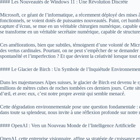
#### Les Nouveautés de Windows 11 : Une Révolution Discrète
Microsoft, ce géant de l’informatique, a récemment déployé des mises à 
fonctionnels, se voient dotés de puissantes nouveautés. Paint, cet humbl
capture d’écran, se mue en un véritable chirurgien numérique, capable
se transforme en un véritable secrétaire numérique, capable de structure
Ces améliorations, bien que subtiles, témoignent d’une volonté de Micros
des vertus cardinales. Pourtant, on ne peut s’empêcher de se demander si 
spontanéité et l’imperfection ? Et que devient la créativité lorsque tout 
#### Le Glacier de Birch : Un Symbole de l’Inquiétude Environnemen
Dans les majestueuses Alpes suisses, le glacier de Birch est devenu le 
millions de mètres cubes de roches tombées ces derniers jours. Cette sit
d’œil, et avec eux, c’est notre propre avenir qui semble menacé.
Cette dégradation environnementale pose une question fondamentale : qu
dans toute sa splendeur, nous invite à une réflexion profonde sur notre r
#### OpenAI : Vers un Nouveau Monde de l’Intelligence Artificielle
OpenAI, cette entreprise visionnaire, affine sa stratégie de croissance e