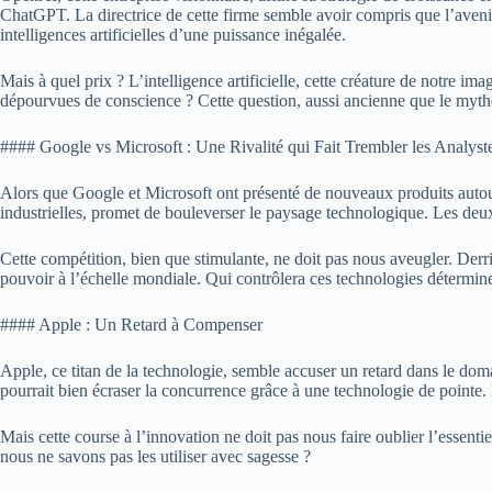
ChatGPT. La directrice de cette firme semble avoir compris que l’avenir
intelligences artificielles d’une puissance inégalée.
Mais à quel prix ? L’intelligence artificielle, cette créature de notre i
dépourvues de conscience ? Cette question, aussi ancienne que le mythe 
#### Google vs Microsoft : Une Rivalité qui Fait Trembler les Analyst
Alors que Google et Microsoft ont présenté de nouveaux produits autour d
industrielles, promet de bouleverser le paysage technologique. Les deu
Cette compétition, bien que stimulante, ne doit pas nous aveugler. Derri
pouvoir à l’échelle mondiale. Qui contrôlera ces technologies déterminer
#### Apple : Un Retard à Compenser
Apple, ce titan de la technologie, semble accuser un retard dans le doma
pourrait bien écraser la concurrence grâce à une technologie de pointe. L
Mais cette course à l’innovation ne doit pas nous faire oublier l’essenti
nous ne savons pas les utiliser avec sagesse ?