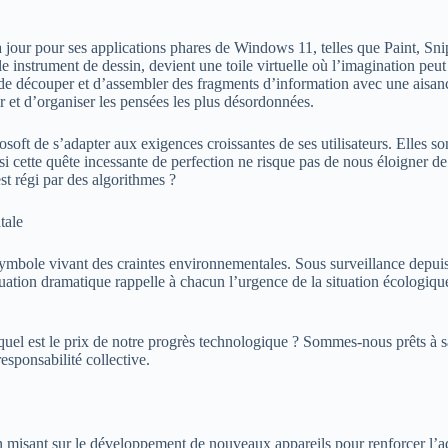
jour pour ses applications phares de Windows 11, telles que Paint, Snipp
e instrument de dessin, devient une toile virtuelle où l’imagination peut
 de découper et d’assembler des fragments d’information avec une aisan
r et d’organiser les pensées les plus désordonnées.
oft de s’adapter aux exigences croissantes de ses utilisateurs. Elles son
cette quête incessante de perfection ne risque pas de nous éloigner de l’
est régi par des algorithmes ?
tale
symbole vivant des craintes environnementales. Sous surveillance depuis 
uation dramatique rappelle à chacun l’urgence de la situation écologique
el est le prix de notre progrès technologique ? Sommes-nous prêts à sa
esponsabilité collective.
n misant sur le développement de nouveaux appareils pour renforcer l’adop