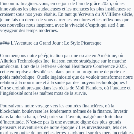
l’inconnu. Imaginez-vous, en ce jour de l’an de grâce 2025, où les
innovations les plus audacieuses et les menaces les plus insidieuses se
croisent sous nos yeux ébahis. En tant qu’écrivain du XVIIIème siècle,
je me fais un devoir de vous narrer les aventures et les réflexions que
ces nouvelles nous inspirent, avec la vivacité d’esprit qui sied à un
voyageur des temps modernes.
#### L’Aventure au Grand Jour : Le Style Picaresque
Commençons notre pérégrination par une escale en Amérique, où
Allurion Technologies Inc. fait son entrée stratégique sur le marché
américain. Lors de la Jefferies Global Healthcare Conference 2025,
cette entreprise a dévoilé ses plans pour un programme de perte de
poids métabolique. Quelle ingéniosité que de vouloir transformer notre
relation à la nourriture et à la santé par des moyens technologiques !
On se croirait presque dans les récits de Moll Flanders, où l’audace et
l’ingéniosité sont les maîtres mots de la survie.
Poursuivons notre voyage vers les contrées financières, où la
blockchain bouleverse les fondements mêmes de la finance. Investir
dans la blockchain, c’est parier sur l’avenir, malgré une forte dose
d’incertitude. N’est-ce pas là une aventure digne des plus grands
penseurs et aventuriers de notre époque ? Les investisseurs, tels des
marins en quête de nouvelles terres, naviguent sur des mers incertaines,