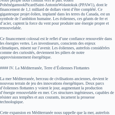
Notre périple nous conduit vers le parc éolien
PohénégamookPicardSaint-AntoninWolastokuk (PPAW1), dont le
financement de 1,1 milliard de dollars vient d’être complété. Ce
gigantesque projet éolien, implanté dans les terres du Canada, est un
symbole de l’ambition humaine. Les éoliennes, ces géants de fer et
d’acier, captent la force du vent pour produire une énergie propre et
renouvelable.
Ce financement colossal est le reflet d’une confiance renouvelée dans
les énergies vertes. Les investisseurs, conscients des enjeux
climatiques, misent sur l’avenir. Les éoliennes, autrefois considérées
comme des curiosités, deviennent les piliers de notre
approvisionnement énergétique.
#### IV. La Méditerranée, Terre d’Éoliennes Flottantes
La mer Méditerranée, berceau de civilisations anciennes, devient le
nouveau terrain de jeu des innovations énergétiques. Deux parcs
d’éoliennes flottantes y voient le jour, augmentant la production
d’énergie renouvelable en mer. Ces structures ingénieuses, capables de
résister aux tempêtes et aux courants, incarnent la prouesse
technologique.
Cette expansion en Méditerranée nous rappelle que la mer, autrefois