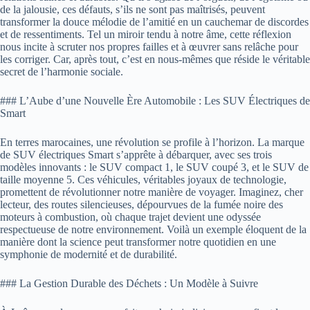
de la jalousie, ces défauts, s’ils ne sont pas maîtrisés, peuvent
transformer la douce mélodie de l’amitié en un cauchemar de discordes
et de ressentiments. Tel un miroir tendu à notre âme, cette réflexion
nous incite à scruter nos propres failles et à œuvrer sans relâche pour
les corriger. Car, après tout, c’est en nous-mêmes que réside le véritable
secret de l’harmonie sociale.
### L’Aube d’une Nouvelle Ère Automobile : Les SUV Électriques de
Smart
En terres marocaines, une révolution se profile à l’horizon. La marque
de SUV électriques Smart s’apprête à débarquer, avec ses trois
modèles innovants : le SUV compact 1, le SUV coupé 3, et le SUV de
taille moyenne 5. Ces véhicules, véritables joyaux de technologie,
promettent de révolutionner notre manière de voyager. Imaginez, cher
lecteur, des routes silencieuses, dépourvues de la fumée noire des
moteurs à combustion, où chaque trajet devient une odyssée
respectueuse de notre environnement. Voilà un exemple éloquent de la
manière dont la science peut transformer notre quotidien en une
symphonie de modernité et de durabilité.
### La Gestion Durable des Déchets : Un Modèle à Suivre