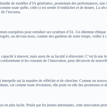
le famille de modèles d’IA générative, promettant des performances, une s
comme toute quête, celle-ci est semée d’embûches et de doutes. La sécurit
 de l’inconnu.
ilisateurs européens pour entraîner ses systèmes d’IA. Un dilemme éthiqu
 du progrès, ou devons-nous, comme des gardiens de notre temps, veiller 
a capacité à innover, mais aussi de sa faculté à réinventer. C’est là une
du conformisme et les courants de l’innovation, pour découvrir de nouvell
interpelle sur la manière de réfléchir et de chercher. Comme un nouvea
lants, car comme toute révolution, elle porte en elle des promesses et de
s en plus facile. Prisée par les jeunes internautes, cette innovation pr