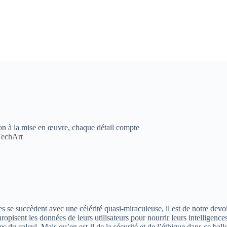
ion à la mise en œuvre, chaque détail compte
#TechArt
 se succèdent avec une célérité quasi-miraculeuse, il est de notre devoi
opisent les données de leurs utilisateurs pour nourrir leurs intelligences 
du calcul. Mais qu’en est-il de la sécurité et de l’éthique dans ce balle