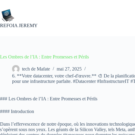
Passer
au
contenu
REFOIA JEREMY
Les Ombres de l’IA : Entre Promesses et Périls
tech de Mafate
mai 27, 2025
6. **Votre datacenter, votre chef-d'œuvre.** 🎨 De la planificat
pour une infrastructure parfaite. #Datacenter #InfrastructureIT 
### Les Ombres de l’IA : Entre Promesses et Périls
#### Introduction
Dans l’effervescence de notre époque, où les innovations technologiques
s’opèrent sous nos yeux. Les géants de la Silicon Valley, tels Meta, anthr
déploient des centres de données titanesques pour dompter les puissances 