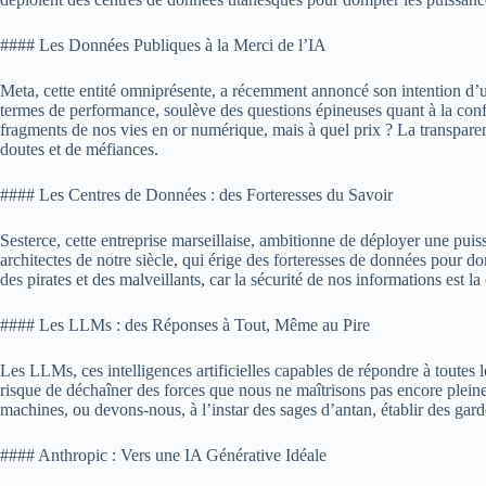
#### Les Données Publiques à la Merci de l’IA
Meta, cette entité omniprésente, a récemment annoncé son intention d’util
termes de performance, soulève des questions épineuses quant à la confi
fragments de nos vies en or numérique, mais à quel prix ? La transparen
doutes et de méfiances.
#### Les Centres de Données : des Forteresses du Savoir
Sesterce, cette entreprise marseillaise, ambitionne de déployer une puis
architectes de notre siècle, qui érige des forteresses de données pour do
des pirates et des malveillants, car la sécurité de nos informations est l
#### Les LLMs : des Réponses à Tout, Même au Pire
Les LLMs, ces intelligences artificielles capables de répondre à toutes
risque de déchaîner des forces que nous ne maîtrisons pas encore pleinem
machines, ou devons-nous, à l’instar des sages d’antan, établir des gard
#### Anthropic : Vers une IA Générative Idéale