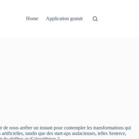
Home
Application gratuit
r de nous arrêter un instant pour contempler les transformations qui
artificielles, tandis que des start-ups audacieuses, telles Sesterce,
t de chiffres et d’algorithmes ?