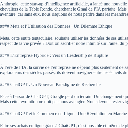
Anthropic, cette start-up d’intelligence artificielle, a lancé une nouvel
chevaliers de la Table Ronde, cherchant le Graal de l’IA parfaite. Mais 
aventure, car sans eux, nous risquons de nous perdre dans les méandres
#### Meta et l’Utilisation des Données : Un Dilemme Éthique
Meta, cette entité tentaculaire, souhaite utiliser les données de ses ut
respect de la vie privée ? Doit-on sacrifier notre intimité sur l’autel
#### L’Entreprise Hybride : Vers un Leadership de Rupture
À l’ère de l’IA, la survie de l’entreprise ne dépend plus seulement de s
explorateurs des siècles passés, ils doivent naviguer entre les écueils 
#### ChatGPT : Un Nouveau Paradigme de Recherche
Face à l’essor de ChatGPT, Google perd du terrain. Un changement qui 
Mais cette révolution ne doit pas nous aveugler. Nous devons rester vigi
#### ChatGPT et le Commerce en Ligne : Une Révolution en Marche
Faire ses achats en ligne grâce à ChatGPT, c’est possible et même de plu