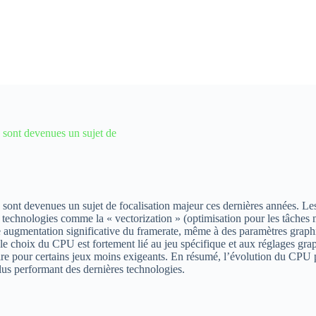
 sont devenues un sujet de
nt devenues un sujet de focalisation majeur ces dernières années. Les 
 technologies comme la « vectorization » (optimisation pour les tâches 
e augmentation significative du framerate, même à des paramètres graphi
e le choix du CPU est fortement lié au jeu spécifique et aux réglages gr
fire pour certains jeux moins exigeants. En résumé, l’évolution du CPU
lus performant des dernières technologies.