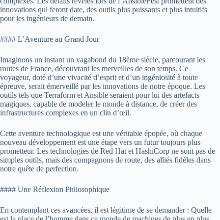
complexes. Les détails révélés lors de l’AnsibleFest promettent des
innovations qui feront date, des outils plus puissants et plus intuitifs
pour les ingénieurs de demain.
#### L’Aventure au Grand Jour
Imaginons un instant un vagabond du 18ème siècle, parcourant les
routes de France, découvrant les merveilles de son temps. Ce
voyageur, doté d’une vivacité d’esprit et d’un ingéniosité à toute
épreuve, serait émerveillé par les innovations de notre époque. Les
outils tels que Terraform et Ansible seraient pour lui des artefacts
magiques, capable de modeler le monde à distance, de créer des
infrastructures complexes en un clin d’œil.
Cette aventure technologique est une véritable épopée, où chaque
nouveau développement est une étape vers un futur toujours plus
prometteur. Les technologies de Red Hat et HashiCorp ne sont pas de
simples outils, mais des compagnons de route, des alliés fidèles dans
notre quête de perfection.
#### Une Réflexion Philosophique
En contemplant ces avancées, il est légitime de se demander : Quelle
est la place de l’homme dans ce monde de machines de plus en plus