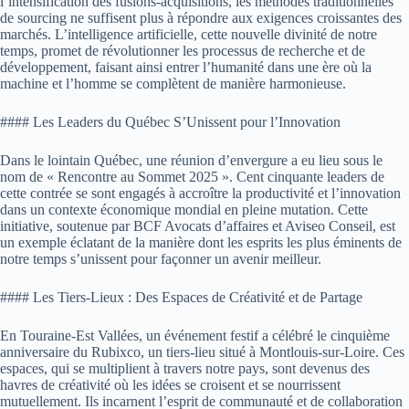
l’intensification des fusions-acquisitions, les méthodes traditionnelles
de sourcing ne suffisent plus à répondre aux exigences croissantes des
marchés. L’intelligence artificielle, cette nouvelle divinité de notre
temps, promet de révolutionner les processus de recherche et de
développement, faisant ainsi entrer l’humanité dans une ère où la
machine et l’homme se complètent de manière harmonieuse.
#### Les Leaders du Québec S’Unissent pour l’Innovation
Dans le lointain Québec, une réunion d’envergure a eu lieu sous le
nom de « Rencontre au Sommet 2025 ». Cent cinquante leaders de
cette contrée se sont engagés à accroître la productivité et l’innovation
dans un contexte économique mondial en pleine mutation. Cette
initiative, soutenue par BCF Avocats d’affaires et Aviseo Conseil, est
un exemple éclatant de la manière dont les esprits les plus éminents de
notre temps s’unissent pour façonner un avenir meilleur.
#### Les Tiers-Lieux : Des Espaces de Créativité et de Partage
En Touraine-Est Vallées, un événement festif a célébré le cinquième
anniversaire du Rubixco, un tiers-lieu situé à Montlouis-sur-Loire. Ces
espaces, qui se multiplient à travers notre pays, sont devenus des
havres de créativité où les idées se croisent et se nourrissent
mutuellement. Ils incarnent l’esprit de communauté et de collaboration