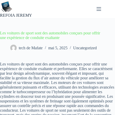
Passer
au
contenu
REFOIA JEREMY
Les voitures de sport sont des automobiles conçues pour offrir
une expérience de conduite exaltante
tech de Mafate
mai 5, 2025
Uncategorized
Les voitures de sport sont des automobiles conçues pour offrir une
expérience de conduite exaltante et performante. Elles se caractérisent
par leur design aérodynamique, souvent élégant et imposant, qui
facilite la gestion du flux d’air autour du véhicule pour améliorer sa
stabilité et sa vitesse maximale. Les moteurs de ces voitures sont
généralement puissants et efficaces, utilisant des technologies avancées
comme le turbocompresseur ou l’hybridation pour alimenter les
cylindres en douceur tout en produisant une poussée significative. Les
suspensions et les systèmes de freinage sont également optimisés pour
assurer un contrôle précis et une réponse rapide aux commandes du
conducteur. Les voitures de sport ne sont pas seulement des outils de
transport, mais des engins de passion, incarnant l’art de la conception