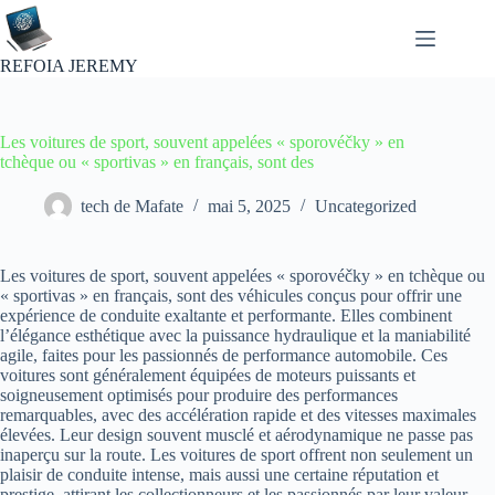
Passer
au
contenu
REFOIA JEREMY
Les voitures de sport, souvent appelées « sporovéčky » en
tchèque ou « sportivas » en français, sont des
tech de Mafate
mai 5, 2025
Uncategorized
Les voitures de sport, souvent appelées « sporovéčky » en tchèque ou
« sportivas » en français, sont des véhicules conçus pour offrir une
expérience de conduite exaltante et performante. Elles combinent
l’élégance esthétique avec la puissance hydraulique et la maniabilité
agile, faites pour les passionnés de performance automobile. Ces
voitures sont généralement équipées de moteurs puissants et
soigneusement optimisés pour produire des performances
remarquables, avec des accélération rapide et des vitesses maximales
élevées. Leur design souvent musclé et aérodynamique ne passe pas
inaperçu sur la route. Les voitures de sport offrent non seulement un
plaisir de conduite intense, mais aussi une certaine réputation et
prestige, attirant les collectionneurs et les passionnés par leur valeur