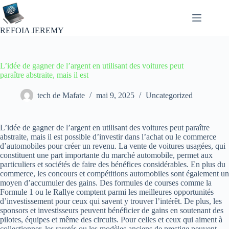
Passer
au
contenu
REFOIA JEREMY
L’idée de gagner de l’argent en utilisant des voitures peut
paraître abstraite, mais il est
tech de Mafate
mai 9, 2025
Uncategorized
L’idée de gagner de l’argent en utilisant des voitures peut paraître
abstraite, mais il est possible d’investir dans l’achat ou le commerce
d’automobiles pour créer un revenu. La vente de voitures usagées, qui
constituent une part importante du marché automobile, permet aux
particuliers et sociétés de faire des bénéfices considérables. En plus du
commerce, les concours et compétitions automobiles sont également un
moyen d’accumuler des gains. Des formules de courses comme la
Formule 1 ou le Rallye comptent parmi les meilleures opportunités
d’investissement pour ceux qui savent y trouver l’intérêt. De plus, les
sponsors et investisseurs peuvent bénéficier de gains en soutenant des
pilotes, équipes et même des circuits. Pour celles et ceux qui aiment à
collectionner, les raretés ou les modèles anciens de prestige peuvent