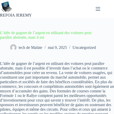
Passer
au
contenu
REFOIA JEREMY
L’idée de gagner de l’argent en utilisant des voitures peut
paraître abstraite, mais il est
tech de Mafate
mai 9, 2025
Uncategorized
L’idée de gagner de l’argent en utilisant des voitures peut paraître
abstraite, mais il est possible d’investir dans l’achat ou le commerce
d’automobiles pour créer un revenu. La vente de voitures usagées, qui
constituent une part importante du marché automobile, permet aux
particuliers et sociétés de faire des bénéfices considérables. En plus du
commerce, les concours et compétitions automobiles sont également un
moyen d’accumuler des gains. Des formules de courses comme la
Formule 1 ou le Rallye comptent parmi les meilleures opportunités
d’investissement pour ceux qui savent y trouver l’intérêt. De plus, les
sponsors et investisseurs peuvent bénéficier de gains en soutenant des
pilotes, équipes et même des circuits. Pour celles et ceux qui aiment à
collectionner, les raretés ou les modèles anciens de prestige peuvent