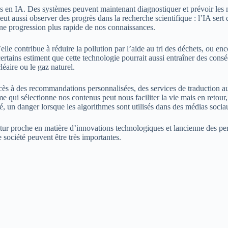
 en IA. Des systèmes peuvent maintenant diagnostiquer et prévoir les 
eut aussi observer des progrès dans la recherche scientifique : l’IA sert d
une progression plus rapide de nos connaissances.
le contribue à réduire la pollution par l’aide au tri des déchets, ou enc
ertains estiment que cette technologie pourrait aussi entraîner des cons
léaire ou le gaz naturel.
ès à des recommandations personnalisées, des services de traduction aut
i sélectionne nos contenus peut nous faciliter la vie mais en retour, il 
té, un danger lorsque les algorithmes sont utilisés dans des médias socia
futur proche en matière d’innovations technologiques et lancienne des pe
 société peuvent être très importantes.