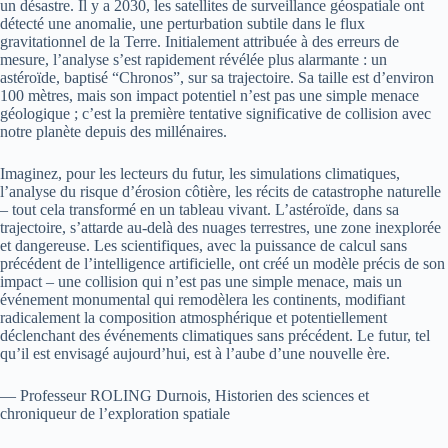
un désastre. Il y a 2030, les satellites de surveillance géospatiale ont
détecté une anomalie, une perturbation subtile dans le flux
gravitationnel de la Terre. Initialement attribuée à des erreurs de
mesure, l’analyse s’est rapidement révélée plus alarmante : un
astéroïde, baptisé “Chronos”, sur sa trajectoire. Sa taille est d’environ
100 mètres, mais son impact potentiel n’est pas une simple menace
géologique ; c’est la première tentative significative de collision avec
notre planète depuis des millénaires.
Imaginez, pour les lecteurs du futur, les simulations climatiques,
l’analyse du risque d’érosion côtière, les récits de catastrophe naturelle
– tout cela transformé en un tableau vivant. L’astéroïde, dans sa
trajectoire, s’attarde au-delà des nuages terrestres, une zone inexplorée
et dangereuse. Les scientifiques, avec la puissance de calcul sans
précédent de l’intelligence artificielle, ont créé un modèle précis de son
impact – une collision qui n’est pas une simple menace, mais un
événement monumental qui remodèlera les continents, modifiant
radicalement la composition atmosphérique et potentiellement
déclenchant des événements climatiques sans précédent. Le futur, tel
qu’il est envisagé aujourd’hui, est à l’aube d’une nouvelle ère.
— Professeur ROLING Durnois, Historien des sciences et
chroniqueur de l’exploration spatiale