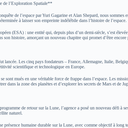
 de l’Exploration Spatiale**
onquête de l’espace par Yuri Gagarine et Alan Shepard, nous sommes ent
déterminée à laisser son empreinte indélébile dans l’histoire de l’espace.
uropéen (ESA) : une entité qui, depuis plus d’un demi-siècle, s’est élev
ns son histoire, amorçant un nouveau chapitre qui promet d’être encore p
 fut lancée. Les cinq pays fondateurs – France, Allemagne, Italie, Belgi
ivité scientifique et technologique en Europe.
s se sont mués en une véritable force de frappe dans l’espace. Les missi
 dans la zone des planètes et d’explorer les secrets de Mars et de Jupi
on programme de retour sur la Lune, l’agence a posé un nouveau défi à 
llite naturel.
 présence humaine durable sur la Lune, avec comme objectif à long term