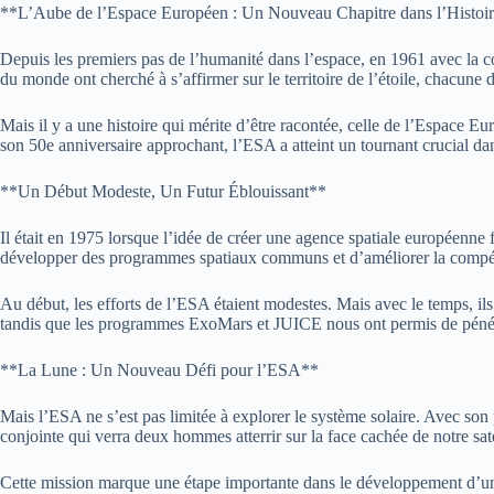
**L’Aube de l’Espace Européen : Un Nouveau Chapitre dans l’Histoire
Depuis les premiers pas de l’humanité dans l’espace, en 1961 avec la c
du monde ont cherché à s’affirmer sur le territoire de l’étoile, chacune 
Mais il y a une histoire qui mérite d’être racontée, celle de l’Espace E
son 50e anniversaire approchant, l’ESA a atteint un tournant crucial da
**Un Début Modeste, Un Futur Éblouissant**
Il était en 1975 lorsque l’idée de créer une agence spatiale européenne
développer des programmes spatiaux communs et d’améliorer la compétit
Au début, les efforts de l’ESA étaient modestes. Mais avec le temps, il
tandis que les programmes ExoMars et JUICE nous ont permis de pénétrer
**La Lune : Un Nouveau Défi pour l’ESA**
Mais l’ESA ne s’est pas limitée à explorer le système solaire. Avec s
conjointe qui verra deux hommes atterrir sur la face cachée de notre sate
Cette mission marque une étape importante dans le développement d’une