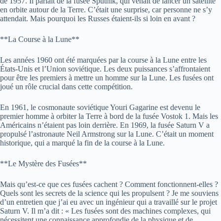
de 1957. Il parlait de la fusée Sputnik, qui venait de lancer un satellite
en orbite autour de la Terre. C’était une surprise, car personne ne s’y
attendait. Mais pourquoi les Russes étaient-ils si loin en avant ?
**La Course à la Lune**
Les années 1960 ont été marquées par la course à la Lune entre les
États-Unis et l’Union soviétique. Les deux puissances s’affrontaient
pour être les premiers à mettre un homme sur la Lune. Les fusées ont
joué un rôle crucial dans cette compétition.
En 1961, le cosmonaute soviétique Youri Gagarine est devenu le
premier homme à orbiter la Terre à bord de la fusée Vostok 1. Mais les
Américains n’étaient pas loin derrière. En 1969, la fusée Saturn V a
propulsé l’astronaute Neil Armstrong sur la Lune. C’était un moment
historique, qui a marqué la fin de la course à la Lune.
**Le Mystère des Fusées**
Mais qu’est-ce que ces fusées cachent ? Comment fonctionnent-elles ?
Quels sont les secrets de la science qui les propulsent ? Je me souviens
d’un entretien que j’ai eu avec un ingénieur qui a travaillé sur le projet
Saturn V. Il m’a dit : « Les fusées sont des machines complexes, qui
nécessitent une connaissance approfondie de la physique et de