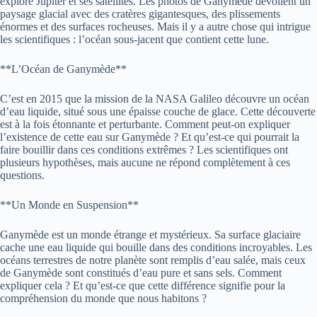
explore Jupiter et ses satellites. Les photos de Ganymède dévoilent un
paysage glacial avec des cratères gigantesques, des plissements
énormes et des surfaces rocheuses. Mais il y a autre chose qui intrigue
les scientifiques : l’océan sous-jacent que contient cette lune.
**L’Océan de Ganymède**
C’est en 2015 que la mission de la NASA Galileo découvre un océan
d’eau liquide, situé sous une épaisse couche de glace. Cette découverte
est à la fois étonnante et perturbante. Comment peut-on expliquer
l’existence de cette eau sur Ganymède ? Et qu’est-ce qui pourrait la
faire bouillir dans ces conditions extrêmes ? Les scientifiques ont
plusieurs hypothèses, mais aucune ne répond complètement à ces
questions.
**Un Monde en Suspension**
Ganymède est un monde étrange et mystérieux. Sa surface glaciaire
cache une eau liquide qui bouille dans des conditions incroyables. Les
océans terrestres de notre planète sont remplis d’eau salée, mais ceux
de Ganymède sont constitués d’eau pure et sans sels. Comment
expliquer cela ? Et qu’est-ce que cette différence signifie pour la
compréhension du monde que nous habitons ?