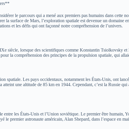
vers**
nsidérer le parcours qui a mené aux premiers pas humains dans cette nouv
orer la surface de Mars, l’exploration spatiale est devenue un domaine en
isations et les défis qui ont façonné notre compréhension de l’univers.
 XIXe siècle, lorsque des scientifiques comme Konstantin Tsiolkovsky e
pour la compréhension des principes de la propulsion spatiale, qui allaie
on spatiale. Les pays occidentaux, notamment les États-Unis, ont lancé
a atteint une altitude de 85 km en 1944. Cependant, c’est la Russie qui a
le entre les États-Unis et l’Union soviétique. Le premier être humain, Yo
yé le premier astronaute américain, Alan Shepard, dans l’espace en ma