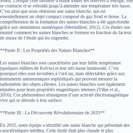
Soleil. Lorsque cette dernière a utilisé toutes ses réserves d’énergie, elle
se contracte et se refroidit jusqu’à atteindre une température très basse.
C’est ainsi que nous obtenons une naine blanche, qui est
essentiellement un objet compact composé de gaz froid et dense. La
compréhension de la formation des naines blanches a été approfondie
grâce aux simulations numériques (Mermilliod, 2012). Ces études ont
montré comment les naines blanches se forment en fonction du facteur
de masse de l’étoile qui les engendre.
**Partie II : Les Propriétés des Naines Blanches**
Les naines blanches sont caractérisées par leur faible température
(quelques milliers de Kelvin) et leur très basse luminosité. C’est
pourquoi elles sont invisibles à l’œil nu, mais détectables grâce aux
instruments astronomiques sophistiqués qui peuvent mesurer la
radiométrie des objets célestes. Les naines blanches sont également
réputées pour leurs propriétés magnétiques intenses (Villar et al.,
2016). Ces phénomènes témoignent d’une activité électromagnétique
vive qui se déroule à leur surface.
**Partie III : La Découverte Révolutionnaire de 2035**
En 2035, notre équipe a identifié une naine blanche qui présentait des
caractéristiques inédites. Cette étoile était plus chaude et plus