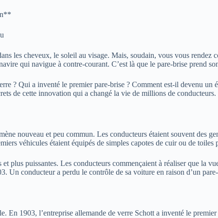
on**
nu
dans les cheveux, le soleil au visage. Mais, soudain, vous vous rendez 
vire qui navigue à contre-courant. C’est là que le pare-brise prend son v
erre ? Qui a inventé le premier pare-brise ? Comment est-il devenu un élé
crets de cette innovation qui a changé la vie de millions de conducteurs.
omène nouveau et peu commun. Les conducteurs étaient souvent des gentl
remiers véhicules étaient équipés de simples capotes de cuir ou de toiles 
s et plus puissantes. Les conducteurs commençaient à réaliser que la vue 
3. Un conducteur a perdu le contrôle de sa voiture en raison d’un pare-br
ile. En 1903, l’entreprise allemande de verre Schott a inventé le premier