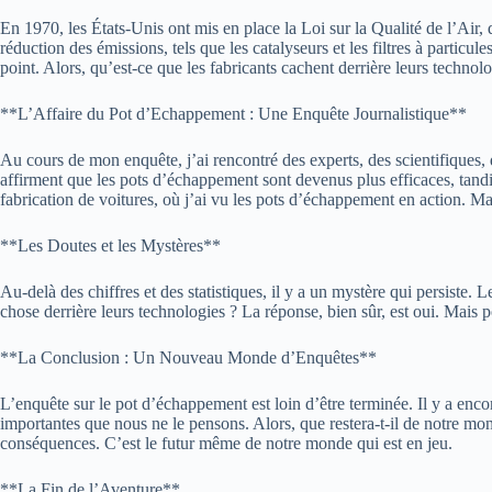
En 1970, les États-Unis ont mis en place la Loi sur la Qualité de l’Air,
réduction des émissions, tels que les catalyseurs et les filtres à particu
point. Alors, qu’est-ce que les fabricants cachent derrière leurs techno
**L’Affaire du Pot d’Echappement : Une Enquête Journalistique**
Au cours de mon enquête, j’ai rencontré des experts, des scientifiques,
affirment que les pots d’échappement sont devenus plus efficaces, tand
fabrication de voitures, où j’ai vu les pots d’échappement en action. Mai
**Les Doutes et les Mystères**
Au-delà des chiffres et des statistiques, il y a un mystère qui persiste
chose derrière leurs technologies ? La réponse, bien sûr, est oui. Mais po
**La Conclusion : Un Nouveau Monde d’Enquêtes**
L’enquête sur le pot d’échappement est loin d’être terminée. Il y a encor
importantes que nous ne le pensons. Alors, que restera-t-il de notre mon
conséquences. C’est le futur même de notre monde qui est en jeu.
**La Fin de l’Aventure**