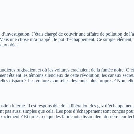
investigation. J’étais chargé de couvrir une affaire de pollution de l’ai
sés. Mais une chose m’a frappé : le pot d’échappement. Ce simple élément, 
eux objet.
dières rugissaient et où les voitures crachaient de la fumée noire. C’étai
 étaient les témoins silencieux de cette révolution, les canaux secrets p
-elles disparu ? Les voitures sont-elles devenues plus propres ? Non, e
ustion interne. Il est responsable de la libération des gaz d’échappem
 sont pas aussi simples que cela. Les pots d’échappement sont conçus pour
xactement ? Et qu’est-ce que les fabricants dissimulent derrière leur te