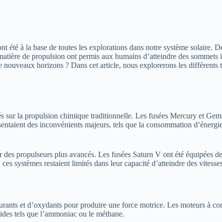
nt été à la base de toutes les explorations dans notre système solaire. 
 matière de propulsion ont permis aux humains d’atteindre des sommets i
ouveaux horizons ? Dans cet article, nous explorerons les différents typ
sés sur la propulsion chimique traditionnelle. Les fusées Mercury et Gem
ntaient des inconvénients majeurs, tels que la consommation d’énergie é
es propulseurs plus avancés. Les fusées Saturn V ont été équipées de
 ces systèmes restaient limités dans leur capacité d’atteindre des vitesse
urants et d’oxydants pour produire une force motrice. Les moteurs à co
quides tels que l’ammoniac ou le méthane.