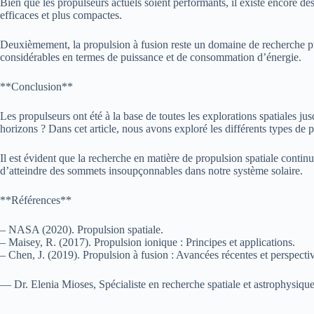
Bien que les propulseurs actuels soient performants, il existe encore d
efficaces et plus compactes.
Deuxièmement, la propulsion à fusion reste un domaine de recherche p
considérables en termes de puissance et de consommation d’énergie.
**Conclusion**
Les propulseurs ont été à la base de toutes les explorations spatiales j
horizons ? Dans cet article, nous avons exploré les différents types de p
Il est évident que la recherche en matière de propulsion spatiale conti
d’atteindre des sommets insoupçonnables dans notre système solaire.
**Références**
– NASA (2020). Propulsion spatiale.
– Maisey, R. (2017). Propulsion ionique : Principes et applications.
– Chen, J. (2019). Propulsion à fusion : Avancées récentes et perspecti
— Dr. Elenia Mioses, Spécialiste en recherche spatiale et astrophysiqu