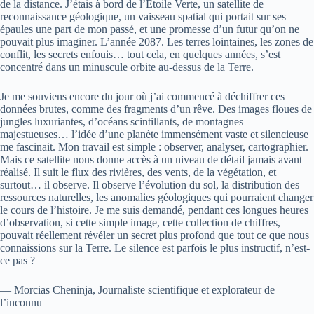
de la distance. J’étais à bord de l’Étoile Verte, un satellite de
reconnaissance géologique, un vaisseau spatial qui portait sur ses
épaules une part de mon passé, et une promesse d’un futur qu’on ne
pouvait plus imaginer. L’année 2087. Les terres lointaines, les zones de
conflit, les secrets enfouis… tout cela, en quelques années, s’est
concentré dans un minuscule orbite au-dessus de la Terre.
Je me souviens encore du jour où j’ai commencé à déchiffrer ces
données brutes, comme des fragments d’un rêve. Des images floues de
jungles luxuriantes, d’océans scintillants, de montagnes
majestueuses… l’idée d’une planète immensément vaste et silencieuse
me fascinait. Mon travail est simple : observer, analyser, cartographier.
Mais ce satellite nous donne accès à un niveau de détail jamais avant
réalisé. Il suit le flux des rivières, des vents, de la végétation, et
surtout… il observe. Il observe l’évolution du sol, la distribution des
ressources naturelles, les anomalies géologiques qui pourraient changer
le cours de l’histoire. Je me suis demandé, pendant ces longues heures
d’observation, si cette simple image, cette collection de chiffres,
pouvait réellement révéler un secret plus profond que tout ce que nous
connaissions sur la Terre. Le silence est parfois le plus instructif, n’est-
ce pas ?
— Morcias Cheninja, Journaliste scientifique et explorateur de
l’inconnu