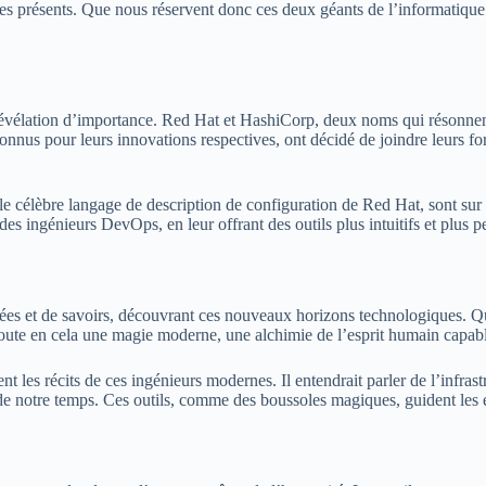
us les présents. Que nous réservent donc ces deux géants de l’informati
e révélation d’importance. Red Hat et HashiCorp, deux noms qui résonnent
connus pour leurs innovations respectives, ont décidé de joindre leurs fo
 le célèbre langage de description de configuration de Red Hat, sont sur 
des ingénieurs DevOps, en leur offrant des outils plus intuitifs et plus p
es et de savoirs, découvrant ces nouveaux horizons technologiques. Que
 doute en cela une magie moderne, une alchimie de l’esprit humain capabl
 les récits de ces ingénieurs modernes. Il entendrait parler de l’infrast
de notre temps. Ces outils, comme des boussoles magiques, guident les 