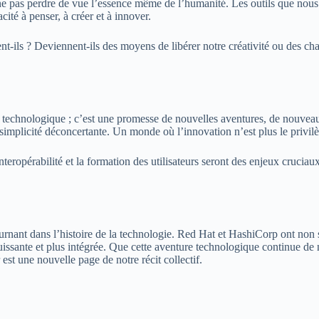
e ne pas perdre de vue l’essence même de l’humanité. Les outils que nous 
cité à penser, à créer et à innover.
nt-ils ? Deviennent-ils des moyens de libérer notre créativité ou des c
n technologique ; c’est une promesse de nouvelles aventures, de nouvea
 simplicité déconcertante. Un monde où l’innovation n’est plus le privil
interopérabilité et la formation des utilisateurs seront des enjeux crucia
nant dans l’histoire de la technologie. Red Hat et HashiCorp ont non se
puissante et plus intégrée. Que cette aventure technologique continue de
 est une nouvelle page de notre récit collectif.