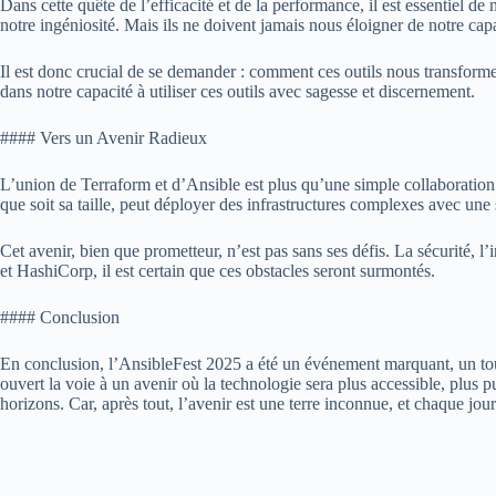
Dans cette quête de l’efficacité et de la performance, il est essentiel d
notre ingéniosité. Mais ils ne doivent jamais nous éloigner de notre capa
Il est donc crucial de se demander : comment ces outils nous transforme
dans notre capacité à utiliser ces outils avec sagesse et discernement.
#### Vers un Avenir Radieux
L’union de Terraform et d’Ansible est plus qu’une simple collaboratio
que soit sa taille, peut déployer des infrastructures complexes avec une
Cet avenir, bien que prometteur, n’est pas sans ses défis. La sécurité, l’
et HashiCorp, il est certain que ces obstacles seront surmontés.
#### Conclusion
En conclusion, l’AnsibleFest 2025 a été un événement marquant, un tour
ouvert la voie à un avenir où la technologie sera plus accessible, plus 
horizons. Car, après tout, l’avenir est une terre inconnue, et chaque jour