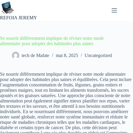
Passer
au
contenu
REFOIA JEREMY
Se nourrir différemment implique de réviser notre mode
alimentaire pour adopter des habitudes plus saines
tech de Mafate
mai 8, 2025
Uncategorized
Se nourrir différemment implique de réviser notre mode alimentaire
pour adopter des habitudes plus saines et équilibrées. Cela peut inclure
l’augmentation consommation de fruits, légumes, grains entiers et
protéines maigres, tout en limitant les aliments transformés, les sucres
ajoutés et les graisses saturées. Une approche plus consciente de notre
alimentation peut également signifier mieux planifier nos repas, varier
les textures et les saveurs, et être attentif à nos besoins nutritionnels
individuels. En se nourrissant différemment, nous pouvons améliorer
notre santé globale, renforcer notre système immunitaire et réduire le
risque de maladies chroniques telles que les maladies cardiaques, le
diabète et certains types de cancer. De plus, cette décision peut
également contribuer à une vie plus durable en réduisant l’empreinte