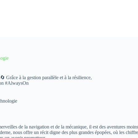
logie
 Grâce à la gestion parallèle et à la résilience,
tion #AlwaysOn
chnologie
 merveilles de la navigation et de la mécanique, il est des aventures moi
derne, nous offre un récit digne des plus grandes épopées, où les chiffr
rs un avenir prometteur.