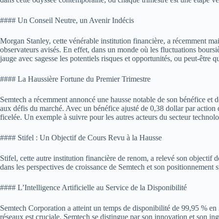
#### Un Conseil Neutre, un Avenir Indécis
Morgan Stanley, cette vénérable institution financière, a récemment mai
observateurs avisés. En effet, dans un monde où les fluctuations boursiè
jauge avec sagesse les potentiels risques et opportunités, ou peut-être 
#### La Haussière Fortune du Premier Trimestre
Semtech a récemment annoncé une hausse notable de son bénéfice et de son
aux défis du marché. Avec un bénéfice ajusté de 0,38 dollar par action d
ficelée. Un exemple à suivre pour les autres acteurs du secteur technol
#### Stifel : Un Objectif de Cours Revu à la Hausse
Stifel, cette autre institution financière de renom, a relevé son objecti
dans les perspectives de croissance de Semtech et son positionnement 
#### L’Intelligence Artificielle au Service de la Disponibilité
Semtech Corporation a atteint un temps de disponibilité de 99,95 % en 2
réseaux est cruciale, Semtech se distingue par son innovation et son ingé