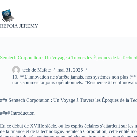
Passer
au
contenu
REFOIA JEREMY
Semtech Corporation : Un Voyage à Travers les Époques de la Techno
tech de Mafate
mai 31, 2025
10. **L'innovation ne s'arrête jamais, nos systèmes non plus !** 🔄
nous sommes toujours opérationnels. #Resilience #TechInnova
### Semtech Corporation : Un Voyage à Travers les Époques de la Te
#### Introduction
En ce début de XVIIIe siècle, où les esprits éclairés s’attardent sur les
de la finance et de la technologie. Semtech Corporation, cette entité mo
dans cette odyssée contemporaine, où chaque trimestre est une étape ve