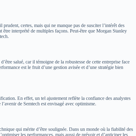
 prudent, certes, mais qui ne manque pas de susciter l’intérêt des
ut être interprété de multiples façons. Peut-être que Morgan Stanley
tech.
’être salué, car il témoigne de la robustesse de cette entreprise face
formance est le fruit d’une gestion avisée et d’une stratégie bien
ication. En effet, un tel ajustement reflète la confiance des analystes
e l’avenir de Semtech est envisagé avec optimisme.
echnique qui mérite d’être soulignée. Dans un monde où la fiabilité des
d’optimiser les performances, mais aussi de prévoir et d’anticiper les