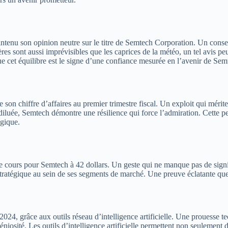
ntenu son opinion neutre sur le titre de Semtech Corporation. Un conseil
res sont aussi imprévisibles que les caprices de la météo, un tel avis pe
que cet équilibre est le signe d’une confiance mesurée en l’avenir de Sem
 chiffre d’affaires au premier trimestre fiscal. Un exploit qui mérite d
iluée, Semtech démontre une résilience qui force l’admiration. Cette per
ogique.
f de cours pour Semtech à 42 dollars. Un geste qui ne manque pas de signif
stratégique au sein de ses segments de marché. Une preuve éclatante qu
024, grâce aux outils réseau d’intelligence artificielle. Une prouesse t
niosité. Les outils d’intelligence artificielle permettent non seulement 