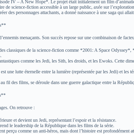
sode IV – A New Hope*. Le projet était initialement un film d’animati
oire de science-fiction accessible à un large public, axée sur l’explorati
éer des personnages attachants, a donné naissance à une saga qui allait
s**
t d’ennemis menaçants. Son succès repose sur une combinaison de facteur
 des classiques de la science-fiction comme *2001: A Space Odyssey*, *
.
antastiques comme les Jedi, les Sith, les droids, et les Ewoks. Cette d
 une lutte éternelle entre la lumière (représentée par les Jedi) et les té
u fil des films, se déroule dans une guerre galactique entre la République
s**
ages. On retrouve :
eure et devient un Jedi, représentant l’espoir et la résistance.
nd le leadership de la République dans les films de la série.
t perçu comme un anti-héros, mais dont l’histoire est profondément at