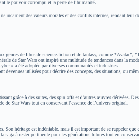
t le pouvoir corrompu et la perte de l’humanité.
ls incarnent des valeurs morales et des conflits internes, rendant leur 
ux genres de films de science-fiction et de fantasy, comme *Avatar*, *
érale de Star Wars ont inspiré une multitude de tendances dans la mode, 
yber » a été adoptée par diverses communautés et industries.
t devenues utilisées pour décrire des concepts, des situations, ou mêm
ntissant grâce à des suites, des spin-offs et d’autres œuvres dérivée
e de Star Wars tout en conservant l’essence de l’univers original.
. Son héritage est indéniable, mais il est important de se rappeler que c’
 saga à rester pertinente pour les générations futures tout en conservant l