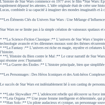
L’histoire de Star Wars commence en 1977 avec le film *Star Wars: Epi
rapidement dépassé les attentes. L’idée originale était de créer une hist
Lucas, combinée à sa capacité à imaginer des mondes imaginatifs et à cr
**Les Éléments Clés du Univers Star Wars : Une Mélange d’Influence
Star Wars ne se limite pas à la simple création de vaisseaux spatiaux e
* **La Science-Fiction Classique :** L’univers de Star Wars s’inspire
technologie avancée et les dilemmes moraux sont des thèmes récurrents
* **La Fantasy :** L’univers est riche en magie, mystère et créatures f
l’histoire.
* **L’Histoire du Bien contre le Mal :** Le cœur narratif de Star Wars est
qui résonne avec l’humanité.
* **La Guerre des Étoiles :** L’histoire principale, bien que simplifiée a
**Les Personnages : Des Héros Iconiques et des Anti-héros Complexe
Le succès de Star Wars est indéniablement lié à son casting de personn
* **Luke Skywalker :** L’adolescent rebelle qui découvre sa force intéri
* **Leia Organa :** Une jeune femme intelligente et déterminée, qui pre
* **Han Solo :** Un pilote audacieux et cynique, un personnage souven