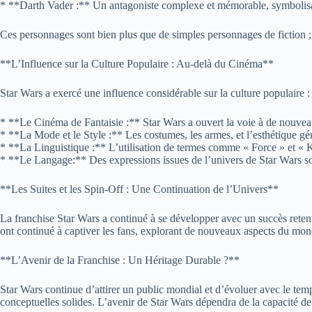
* **Darth Vader :** Un antagoniste complexe et mémorable, symbolisan
Ces personnages sont bien plus que de simples personnages de fiction ; i
**L’Influence sur la Culture Populaire : Au-delà du Cinéma**
Star Wars a exercé une influence considérable sur la culture populaire :
* **Le Cinéma de Fantaisie :** Star Wars a ouvert la voie à de nouvea
* **La Mode et le Style :** Les costumes, les armes, et l’esthétique gén
* **La Linguistique :** L’utilisation de termes comme « Force » et « K
* **Le Langage:** Des expressions issues de l’univers de Star Wars son
**Les Suites et les Spin-Off : Une Continuation de l’Univers**
La franchise Star Wars a continué à se développer avec un succès rete
ont continué à captiver les fans, explorant de nouveaux aspects du mond
**L’Avenir de la Franchise : Un Héritage Durable ?**
Star Wars continue d’attirer un public mondial et d’évoluer avec le temps
conceptuelles solides. L’avenir de Star Wars dépendra de la capacité de la