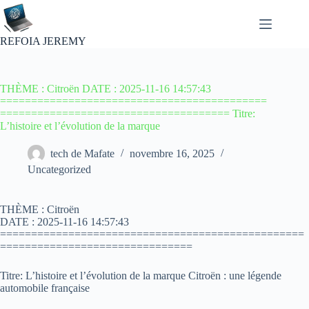
Passer
au
contenu
REFOIA JEREMY
THÈME : Citroën DATE : 2025-11-16 14:57:43
===========================================
===================================== Titre:
L’histoire et l’évolution de la marque
tech de Mafate
novembre 16, 2025
Uncategorized
THÈME : Citroën
DATE : 2025-11-16 14:57:43
=================================================
===============================
Titre: L’histoire et l’évolution de la marque Citroën : une légende
automobile française