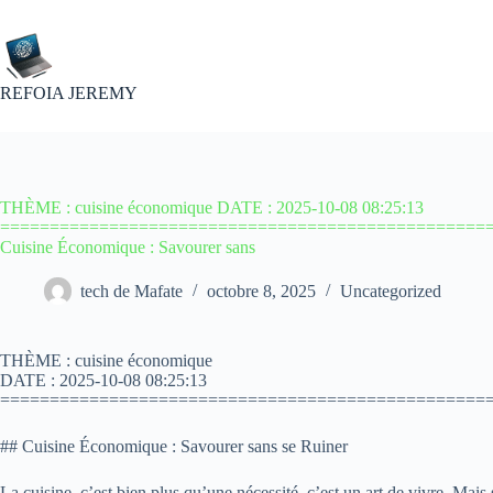
Passer
au
contenu
REFOIA JEREMY
THÈME : cuisine économique DATE : 2025-10-08 08:25:13
==================================================
Cuisine Économique : Savourer sans
tech de Mafate
octobre 8, 2025
Uncategorized
THÈME : cuisine économique
DATE : 2025-10-08 08:25:13
=================================================
## Cuisine Économique : Savourer sans se Ruiner
La cuisine, c’est bien plus qu’une nécessité, c’est un art de vivre. Mai