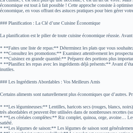
économique est tout à fait possible ! Cette approche consiste à optimiser 
économique, en vous offrant des astuces pratiques pour bien gérer votre 
### Planification : La Clé d’une Cuisine Économique
La planification est le pilier de toute cuisine économique réussie. Avant
* **Faites une liste de repas:** Déterminez les plats que vous souhaitez
* **Consultez les promotions:** Examinez attentivement les prospectus 
* **Cuisinez en grande quantité:** Préparez des portions plus important
* **Planifiez les repas avec les ingrédients déjà présents:** Avant d’éta
inutiles.
### Les Ingrédients Abordables : Vos Meilleurs Amis
Certains aliments sont naturellement plus économiques que d’autres. Pri
* **Les légumineuses:** Lentilles, haricots secs (rouges, blancs, noirs
très abordables et peuvent être utilisées dans de nombreuses recettes (sou
* **Les céréales complètes:** Riz complet, quinoa, orge, avoine… Les cé
satiété.
* **Les légumes de saison:** Les légumes de saison sont généralement m