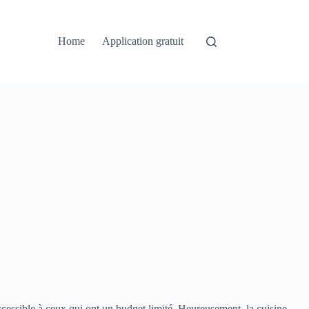
Home
Application gratuit
accessible à ceux qui ont un budget limité. Heureusement, la cuisine