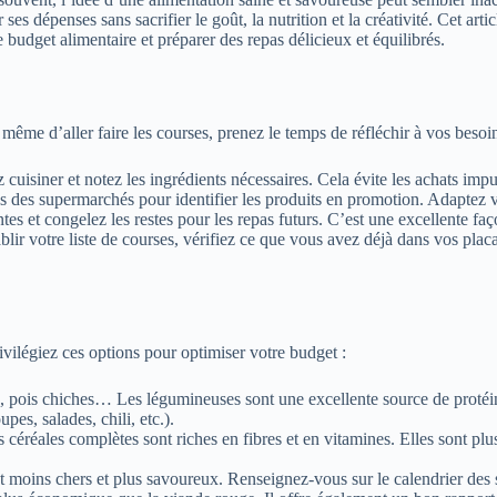
ses dépenses sans sacrifier le goût, la nutrition et la créativité. Cet ar
budget alimentaire et préparer des repas délicieux et équilibrés.
 même d’aller faire les courses, prenez le temps de réfléchir à vos besoi
 cuisiner et notez les ingrédients nécessaires. Cela évite les achats imp
des supermarchés pour identifier les produits en promotion. Adaptez vo
es et congelez les restes pour les repas futurs. C’est une excellente fa
blir votre liste de courses, vérifiez ce que vous avez déjà dans vos placa
vilégiez ces options pour optimiser votre budget :
), pois chiches… Les légumineuses sont une excellente source de protéine
pes, salades, chili, etc.).
réales complètes sont riches en fibres et en vitamines. Elles sont plus 
oins chers et plus savoureux. Renseignez-vous sur le calendrier des sa