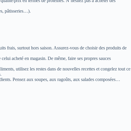
qualité/prix en termes de protéines. N’hésitez pas à acheter des
s, pâtisseries…).
ts frais, surtout hors saison. Assurez-vous de choisir des produits de
e celui acheté en magasin. De même, faire ses propres sauces
ents, utilisez les restes dans de nouvelles recettes et congelez tout ce
.
ngrédients. Pensez aux soupes, aux ragoûts, aux salades composées…