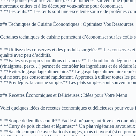
* **Le poulet (et autres volailles):** Le poulet est souvent une option
morceaux entiers et à les découper vous-même pour économiser.
* **Les œufs:** Les œufs sont une excellente source de protéines compl
### Techniques de Cuisine Économiques : Optimisez Vos Ressources
Certaines techniques de cuisine permettent d’économiser sur les coûts 
* **Utilisez des conserves et des produits surgelés:** Les conserves et 
qualité avec peu d’additifs.
* **Faites vos propres bouillons et sauces:** Le bouillon de légumes o
(vinaigrette, pesto…) permet de contrôler les ingrédients et de réduire l
* **Évitez le gaspillage alimentaire:** Le gaspillage alimentaire représ
qui ne sera pas consommé rapidement. Apprenez à utiliser toutes les par
* **Privilégiez la cuisine simple:** Les plats simples sont souvent mo
### Recettes Économiques et Délicieuses : Idées pour Votre Menu
Voici quelques idées de recettes économiques et délicieuses pour vous i
* **Soupe de lentilles corail:** Facile à préparer, nutritive et économiq
* **Curry de pois chiches et légumes:** Un plat végétarien savoureux e
* **Salade composée avec haricots rouges, maïs et avocat (si en promot