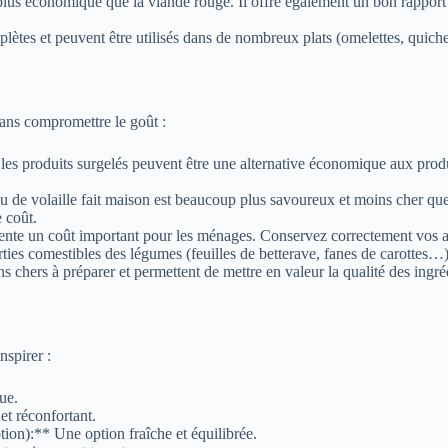
 plus économique que la viande rouge. Il offre également un bon rapport 
ètes et peuvent être utilisés dans de nombreux plats (omelettes, quiche
sans compromettre le goût :
les produits surgelés peuvent être une alternative économique aux produi
u de volaille fait maison est beaucoup plus savoureux et moins cher qu
e coût.
ente un coût important pour les ménages. Conservez correctement vos alim
ties comestibles des légumes (feuilles de betterave, fanes de carottes…)
ins chers à préparer et permettent de mettre en valeur la qualité des i
nspirer :
ue.
t réconfortant.
ion):** Une option fraîche et équilibrée.