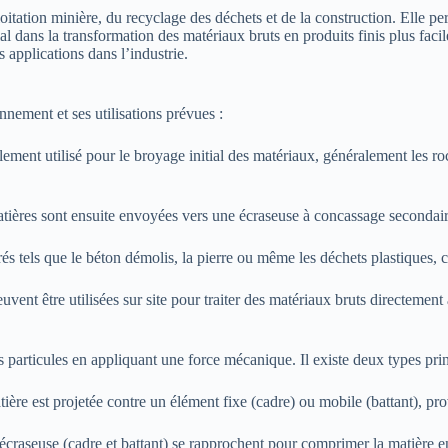
itation minière, du recyclage des déchets et de la construction. Elle pe
l dans la transformation des matériaux bruts en produits finis plus facil
s applications dans l’industrie.
nement et ses utilisations prévues :
ement utilisé pour le broyage initial des matériaux, généralement les roc
matières sont ensuite envoyées vers une écraseuse à concassage secondai
s tels que le béton démolis, la pierre ou même les déchets plastiques, c
vent être utilisées sur site pour traiter des matériaux bruts directement 
es particules en appliquant une force mécanique. Il existe deux types p
ière est projetée contre un élément fixe (cadre) ou mobile (battant), pr
’écraseuse (cadre et battant) se rapprochent pour comprimer la matière en