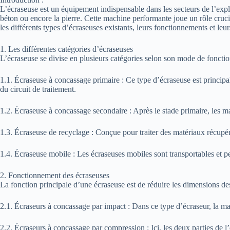
L’écraseuse est un équipement indispensable dans les secteurs de l’explo
béton ou encore la pierre. Cette machine performante joue un rôle crucia
les différents types d’écraseuses existants, leurs fonctionnements et leur
1. Les différentes catégories d’écraseuses
L’écraseuse se divise en plusieurs catégories selon son mode de fonction
1.1. Écraseuse à concassage primaire : Ce type d’écraseuse est principal
du circuit de traitement.
1.2. Écraseuse à concassage secondaire : Après le stade primaire, les 
1.3. Écraseuse de recyclage : Conçue pour traiter des matériaux récupéré
1.4. Écraseuse mobile : Les écraseuses mobiles sont transportables et peu
2. Fonctionnement des écraseuses
La fonction principale d’une écraseuse est de réduire les dimensions d
2.1. Écraseurs à concassage par impact : Dans ce type d’écraseur, la mat
2.2. Écraseurs à concassage par compression : Ici, les deux parties de l