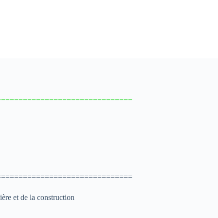
===============================
===============================
ière et de la construction