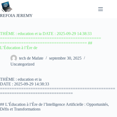
Passer
au
contenu
REFOIA JEREMY
THÈME : education et ia DATE : 2025-09-29 14:38:33
===========================================
===================================== ##
L’Éducation à l’Ère de
tech de Mafate
septembre 30, 2025
Uncategorized
THÈME : education et ia
DATE : 2025-09-29 14:38:33
=================================================
===============================
## L’Éducation à l’Ère de l’Intelligence Artificielle : Opportunités,
Défis et Transformations