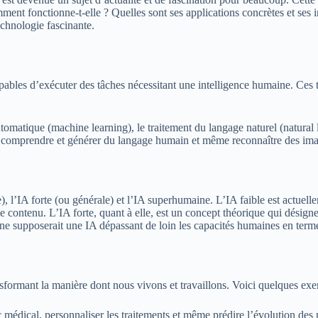
nt fonctionne-t-elle ? Quelles sont ses applications concrètes et ses im
chnologie fascinante.
ables d’exécuter des tâches nécessitant une intelligence humaine. Ces tâ
utomatique (machine learning), le traitement du langage naturel (natural
s, comprendre et générer du langage humain et même reconnaître des im
te), l’IA forte (ou générale) et l’IA superhumaine. L’IA faible est actuel
contenu. L’IA forte, quant à elle, est un concept théorique qui désigne 
ne supposerait une IA dépassant de loin les capacités humaines en terme
sformant la manière dont nous vivons et travaillons. Voici quelques exe
c médical, personnaliser les traitements et même prédire l’évolution des