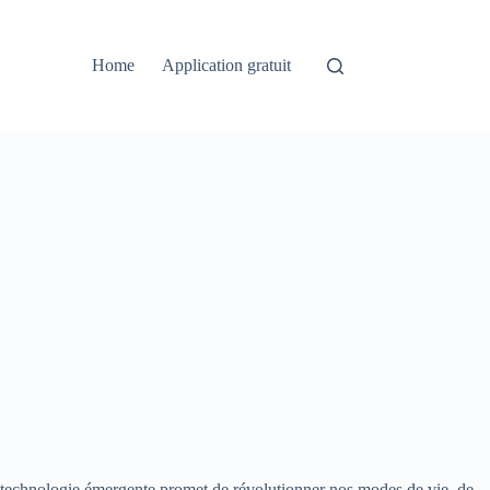
Home
Application gratuit
tte technologie émergente promet de révolutionner nos modes de vie, de