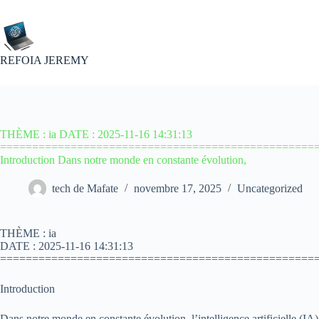
Passer
au
contenu
REFOIA JEREMY
THÈME : ia DATE : 2025-11-16 14:31:13
=================================================
Introduction Dans notre monde en constante évolution,
tech de Mafate
novembre 17, 2025
Uncategorized
THÈME : ia
DATE : 2025-11-16 14:31:13
=================================================
Introduction
Dans notre monde en constante évolution, l’intelligence artificielle (I