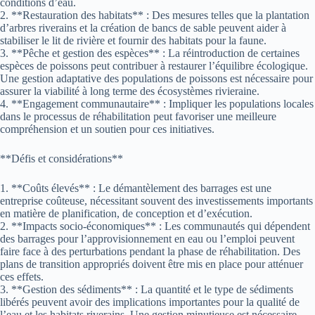
conditions d’eau.
2. **Restauration des habitats** : Des mesures telles que la plantation
d’arbres riverains et la création de bancs de sable peuvent aider à
stabiliser le lit de rivière et fournir des habitats pour la faune.
3. **Pêche et gestion des espèces** : La réintroduction de certaines
espèces de poissons peut contribuer à restaurer l’équilibre écologique.
Une gestion adaptative des populations de poissons est nécessaire pour
assurer la viabilité à long terme des écosystèmes rivieraine.
4. **Engagement communautaire** : Impliquer les populations locales
dans le processus de réhabilitation peut favoriser une meilleure
compréhension et un soutien pour ces initiatives.
**Défis et considérations**
1. **Coûts élevés** : Le démantèlement des barrages est une
entreprise coûteuse, nécessitant souvent des investissements importants
en matière de planification, de conception et d’exécution.
2. **Impacts socio-économiques** : Les communautés qui dépendent
des barrages pour l’approvisionnement en eau ou l’emploi peuvent
faire face à des perturbations pendant la phase de réhabilitation. Des
plans de transition appropriés doivent être mis en place pour atténuer
ces effets.
3. **Gestion des sédiments** : La quantité et le type de sédiments
libérés peuvent avoir des implications importantes pour la qualité de
l’eau et les habitats riverains. Une gestion minutieuse est nécessaire