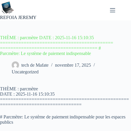
Passer
au
contenu
REFOIA JEREMY
THÈME : parcmètre DATE : 2025-11-16 15:10:35
===========================================
===================================== #
Parcmètre: Le système de paiement indispensable
tech de Mafate
novembre 17, 2025
Uncategorized
THÈME : parcmètre
DATE : 2025-11-16 15:10:35
=================================================
===============================
# Parcmètre: Le système de paiement indispensable pour les espaces
publics