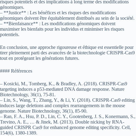
risques potentiels et des implications à long terme des modifications
génomiques.
– **Justice** : Les bénéfices et les risques des modifications
génomiques doivent être équitablement distribués au sein de la société.
– **Bienfaisance** : Les modifications génomiques doivent
maximiser les bienfaits pour les individus et minimiser les risques
potentiels.
En conclusion, une approche rigoureuse et éthique est essentielle pour
tirer pleinement parti des avancées de la biotechnologie CRISPR-Cas9
tout en protégeant les générations futures.
#### Références
– Kosicki, M., Tomberg, K., & Bradley, A. (2018). CRISPR-Cas9
targeting induces a p53-mediated DNA damage response. Nature
Biotechnology, 36(1), 75-81.
– Lin, S., Wang, T., Zhang, Y., & Li, Y. (2018). CRISPR-Cas9 editing
induces large deletions and complex rearrangements in the mouse
genome. Nature Biotechnology, 36(1), 85-90.
– Ran, F. A., Hsu, P. D., Lin, C. Y., Gootenberg, J. S., Konermann, S.,
Trevino, A. E., … & Jinek, M. (2013). Double nicking by RNA-
guided CRISPR Cas9 for enhanced genome editing specificity. Cell,
154(6), 1380-1389.