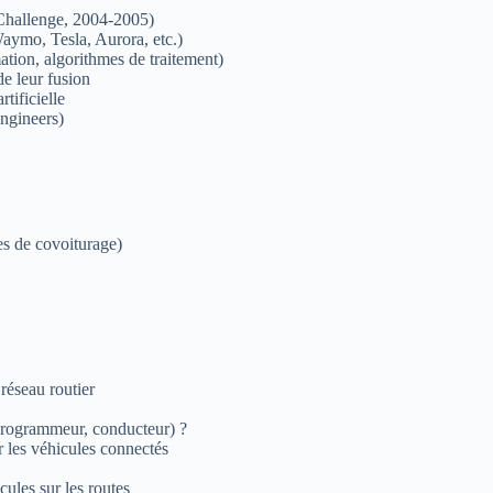
Challenge, 2004-2005)
aymo, Tesla, Aurora, etc.)
ation, algorithmes de traitement)
de leur fusion
tificielle
ngineers)
es de covoiturage)
 réseau routier
 programmeur, conducteur) ?
r les véhicules connectés
ules sur les routes