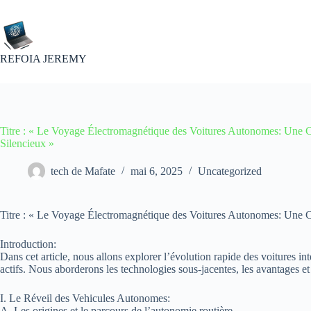
Passer
au
contenu
REFOIA JEREMY
Titre : « Le Voyage Électromagnétique des Voitures Autonomes: Une 
Silencieux »
tech de Mafate
mai 6, 2025
Uncategorized
Titre : « Le Voyage Électromagnétique des Voitures Autonomes: Une C
Introduction:
Dans cet article, nous allons explorer l’évolution rapide des voitures i
actifs. Nous aborderons les technologies sous-jacentes, les avantages et 
I. Le Réveil des Vehicules Autonomes:
A. Les origines et le parcours de l’autonomie routière