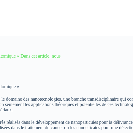
 atomique » Dans cet article, nous
 atomique »
 le domaine des nanotecnologies, une branche transdisciplinaire qui comb
n seulement les applications théoriques et potentielles de ces technologi
tériaux.
s réalisés dans le développement de nanoparticules pour la délivrance 
lisées dans le traitement du cancer ou les nanosilicates pour une détect