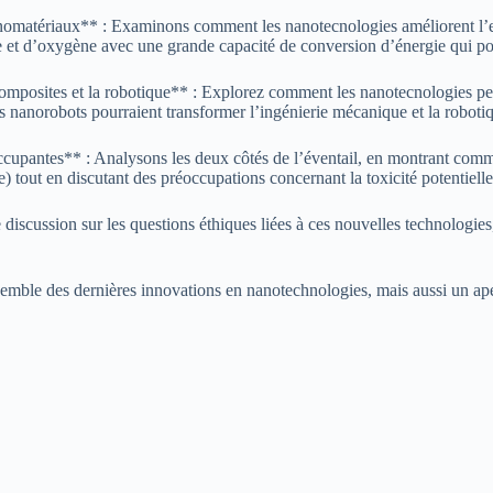
matériaux** : Examinons comment les nanotecnologies améliorent l’effica
e et d’oxygène avec une grande capacité de conversion d’énergie qui pour
 composites et la robotique** : Explorez comment les nanotecnologies p
s nanorobots pourraient transformer l’ingénierie mécanique et la roboti
cupantes** : Analysons les deux côtés de l’éventail, en montrant comme
 tout en discutant des préoccupations concernant la toxicité potentiell
discussion sur les questions éthiques liées à ces nouvelles technologies
semble des dernières innovations en nanotechnologies, mais aussi un aper