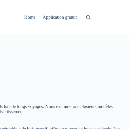
Home
Application gratuit
nels lors de longs voyages. Nous examinerons plusieurs modèles
ivertissement.
éritable et le bois massif, offre un niveau de luxe sans égale. Les