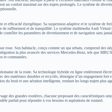
t un confort maximal sur des trajets prolongés. Le système de divertis
ptionnelle.
et efficacité énergétique. Sa suspension adaptive et le système de freina
e de raffinement et de tranquillité. Le système multimedia Audi Virtual
contrôler les paramètres de divertissement et de navigation sans jamais
sur roue. Son habitacle, conçu comme un spa urbain, comprend des sièg
l’intégration la plus avancée des services Mercedes-Benz, tels que MB
ons et commandes.
domaine de la route. Sa technologie hybride en ligne entièrement électr
ué avec des matériaux durables et recyclés, témoigne d’un engagement f
 du bruit et une aération intelligente, rendant les longs trajets plus ag
ysage des grandes routières, chacune proposant des caractéristiques uni
modèle parfait pour répondre à vos besoins et aspirations de routard.