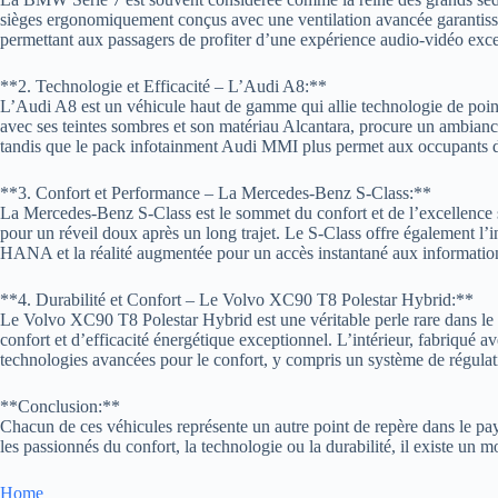
sièges ergonomiquement conçus avec une ventilation avancée garantissen
permettant aux passagers de profiter d’une expérience audio-vidéo exce
**2. Technologie et Efficacité – L’Audi A8:**
L’Audi A8 est un véhicule haut de gamme qui allie technologie de pointe 
avec ses teintes sombres et son matériau Alcantara, procure un ambianc
tandis que le pack infotainment Audi MMI plus permet aux occupants de 
**3. Confort et Performance – La Mercedes-Benz S-Class:**
La Mercedes-Benz S-Class est le sommet du confort et de l’excellence 
pour un réveil doux après un long trajet. Le S-Class offre également 
HANA et la réalité augmentée pour un accès instantané aux informati
**4. Durabilité et Confort – Le Volvo XC90 T8 Polestar Hybrid:**
Le Volvo XC90 T8 Polestar Hybrid est une véritable perle rare dans le 
confort et d’efficacité énergétique exceptionnel. L’intérieur, fabriq
technologies avancées pour le confort, y compris un système de régulation
**Conclusion:**
Chacun de ces véhicules représente un autre point de repère dans le pa
les passionnés du confort, la technologie ou la durabilité, il existe un 
Home