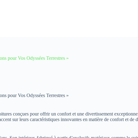
ons pour Vos Odyssées Terrestres »
ons pour Vos Odyssées Terrestres »
oitures conçues pour offrir un confort et une divertissement exception
ccent sur leurs caractéristiques innovantes en matière de confort et de d
 Son intérieur, fabriqué à partir d’exclusifs matériaux comme le cuir v