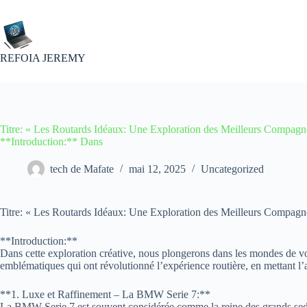
Passer
au
contenu
REFOIA JEREMY
Titre: « Les Routards Idéaux: Une Exploration des Meilleurs Compagn
**Introduction:** Dans
tech de Mafate
mai 12, 2025
Uncategorized
Titre: « Les Routards Idéaux: Une Exploration des Meilleurs Compagn
**Introduction:**
Dans cette exploration créative, nous plongerons dans les mondes de v
emblématiques qui ont révolutionné l’expérience routière, en mettant l’a
**1. Luxe et Raffinement – La BMW Serie 7:**
La BMW Serie 7 est souvent considérée comme la reine des grands sedans.