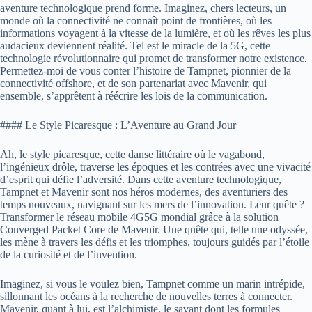
aventure technologique prend forme. Imaginez, chers lecteurs, un
monde où la connectivité ne connaît point de frontières, où les
informations voyagent à la vitesse de la lumière, et où les rêves les plus
audacieux deviennent réalité. Tel est le miracle de la 5G, cette
technologie révolutionnaire qui promet de transformer notre existence.
Permettez-moi de vous conter l’histoire de Tampnet, pionnier de la
connectivité offshore, et de son partenariat avec Mavenir, qui
ensemble, s’apprêtent à réécrire les lois de la communication.
#### Le Style Picaresque : L’Aventure au Grand Jour
Ah, le style picaresque, cette danse littéraire où le vagabond,
l’ingénieux drôle, traverse les époques et les contrées avec une vivacité
d’esprit qui défie l’adversité. Dans cette aventure technologique,
Tampnet et Mavenir sont nos héros modernes, des aventuriers des
temps nouveaux, naviguant sur les mers de l’innovation. Leur quête ?
Transformer le réseau mobile 4G5G mondial grâce à la solution
Converged Packet Core de Mavenir. Une quête qui, telle une odyssée,
les mène à travers les défis et les triomphes, toujours guidés par l’étoile
de la curiosité et de l’invention.
Imaginez, si vous le voulez bien, Tampnet comme un marin intrépide,
sillonnant les océans à la recherche de nouvelles terres à connecter.
Mavenir, quant à lui, est l’alchimiste, le savant dont les formules