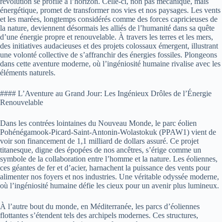
révolution se profile à l’horizon. Celle-ci, non pas mécanique, mais
énergétique, promet de transformer nos vies et nos paysages. Les vents
et les marées, longtemps considérés comme des forces capricieuses de
la nature, deviennent désormais les alliés de l’humanité dans sa quête
d’une énergie propre et renouvelable. À travers les terres et les mers,
des initiatives audacieuses et des projets colossaux émergent, illustrant
une volonté collective de s’affranchir des énergies fossiles. Plongeons
dans cette aventure moderne, où l’ingéniosité humaine rivalise avec les
éléments naturels.
#### L’Aventure au Grand Jour: Les Ingénieux Drôles de l’Énergie
Renouvelable
Dans les contrées lointaines du Nouveau Monde, le parc éolien
Pohénégamook-Picard-Saint-Antonin-Wolastokuk (PPAW1) vient de
voir son financement de 1,1 milliard de dollars assuré. Ce projet
titanesque, digne des épopées de nos ancêtres, s’érige comme un
symbole de la collaboration entre l’homme et la nature. Les éoliennes,
ces géantes de fer et d’acier, harnachent la puissance des vents pour
alimenter nos foyers et nos industries. Une véritable odyssée moderne,
où l’ingéniosité humaine défie les cieux pour un avenir plus lumineux.
À l’autre bout du monde, en Méditerranée, les parcs d’éoliennes
flottantes s’étendent tels des archipels modernes. Ces structures,