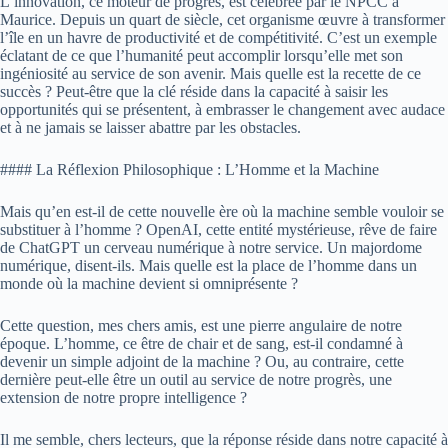
L’innovation, ce moteur de progrès, est célébrée par le NPCC à
Maurice. Depuis un quart de siècle, cet organisme œuvre à transformer
l’île en un havre de productivité et de compétitivité. C’est un exemple
éclatant de ce que l’humanité peut accomplir lorsqu’elle met son
ingéniosité au service de son avenir. Mais quelle est la recette de ce
succès ? Peut-être que la clé réside dans la capacité à saisir les
opportunités qui se présentent, à embrasser le changement avec audace
et à ne jamais se laisser abattre par les obstacles.
#### La Réflexion Philosophique : L’Homme et la Machine
Mais qu’en est-il de cette nouvelle ère où la machine semble vouloir se
substituer à l’homme ? OpenAI, cette entité mystérieuse, rêve de faire
de ChatGPT un cerveau numérique à notre service. Un majordome
numérique, disent-ils. Mais quelle est la place de l’homme dans un
monde où la machine devient si omniprésente ?
Cette question, mes chers amis, est une pierre angulaire de notre
époque. L’homme, ce être de chair et de sang, est-il condamné à
devenir un simple adjoint de la machine ? Ou, au contraire, cette
dernière peut-elle être un outil au service de notre progrès, une
extension de notre propre intelligence ?
Il me semble, chers lecteurs, que la réponse réside dans notre capacité à