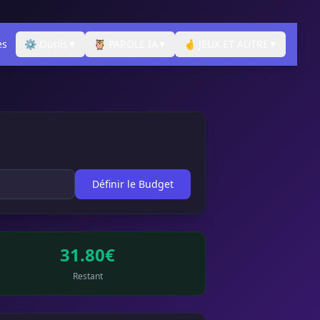
es
⚙️ Outils
🦉 PAROLE IA
🤞 JEUX ET AUTRE
▼
▼
▼
Définir le Budget
31.80€
Restant