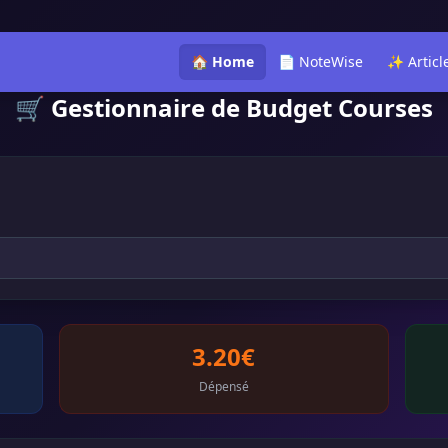
🏠 Home
📄 NoteWise
✨ Articl
🛒 Gestionnaire de Budget Courses
3.20€
Dépensé