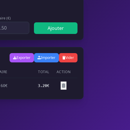
aire (€)
Ajouter
Exporter
Importer
Vider
AIRE
TOTAL
ACTION
.60€
3.20€